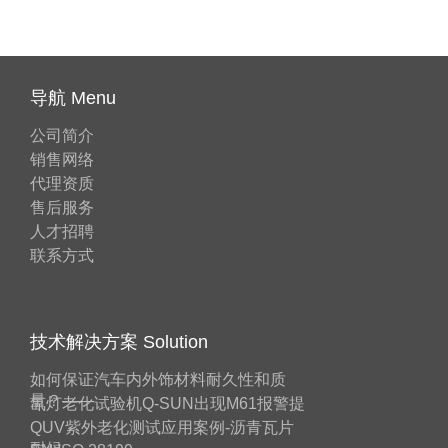
导航 Menu
公司简介
销售网络
代理资质
售后服务
人才招聘
联系方式
技术解决方案 Solution
如何保证汽车内外饰材料耐久性和质
量？——
氙灯老化试验机Q-SUN出现M61报警提
QUV紫外老化测试应用案例-沥青瓦片