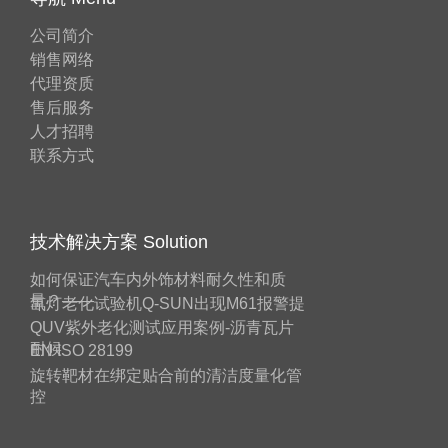
公司简介
销售网络
代理资质
售后服务
人才招聘
联系方式
技术解决方案 Solution
如何保证汽车内外饰材料耐久性和质
量？——
氙灯老化试验机Q-SUN出现M61报警提
QUV紫外老化测试应用案例-沥青瓦片
耐候
EN ISO 28199
旋转靶材在绑定贴合前的清洁度量化管
控