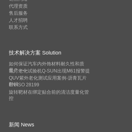
代理资质
售后服务
人才招聘
联系方式
技术解决方案 Solution
如何保证汽车内外饰材料耐久性和质
量？——
氙灯老化试验机Q-SUN出现M61报警提
QUV紫外老化测试应用案例-沥青瓦片
耐候
EN ISO 28199
旋转靶材在绑定贴合前的清洁度量化管
控
新闻 News