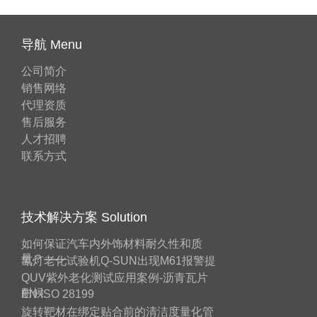
导航 Menu
公司简介
销售网络
代理资质
售后服务
人才招聘
联系方式
技术解决方案 Solution
如何保证汽车内外饰材料耐久性和质
量？——
氙灯老化试验机Q-SUN出现M61报警提
QUV紫外老化测试应用案例-沥青瓦片
耐候
EN ISO 28199
旋转靶材在绑定贴合前的清洁度量化管