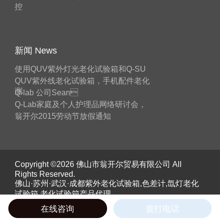
控
新闻 News
使用QUV紫外灯光老化试验箱和Q-SU
QUV紫外线老化试验箱，手机配件老化
测
Q-lab 公司Sean
Q-Lab家庭及个人护理品网络研讨会，
翁开尔2015劳动节放假通知
Copyright ©2026 佛山市翁开尔贸易有限公司 All
Rights Reserved.
佛山·苏州·武汉·成都紫外老化试验箱,色差计,氙灯老化
试验箱,老化试验箱产品代理。
《工业和信息化部》备案号：
粤ICP备05045526号
在线咨询
拨打电话
粤公网安备 44060402000055号