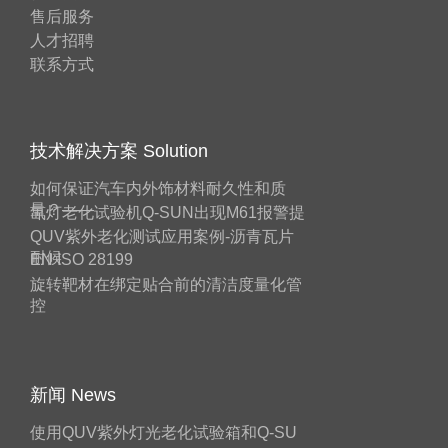
售后服务
人才招聘
联系方式
技术解决方案 Solution
如何保证汽车内外饰材料耐久性和质
量？——
氙灯老化试验机Q-SUN出现M61报警提
QUV紫外老化测试应用案例-沥青瓦片
耐候
EN ISO 28199
旋转靶材在绑定贴合前的清洁度量化管
控
新闻 News
使用QUV紫外灯光老化试验箱和Q-SU