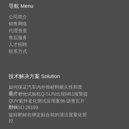
导航 Menu
公司简介
销售网络
代理资质
售后服务
人才招聘
联系方式
技术解决方案 Solution
如何保证汽车内外饰材料耐久性和质
量？——
氙灯老化试验机Q-SUN出现M61报警提
QUV紫外老化测试应用案例-沥青瓦片
耐候
EN ISO 28199
旋转靶材在绑定贴合前的清洁度量化管
控