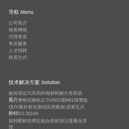
导航 Menu
公司简介
销售网络
代理资质
售后服务
人才招聘
联系方式
技术解决方案 Solution
如何保证汽车内外饰材料耐久性和质
量？——
氙灯老化试验机Q-SUN出现M61报警提
QUV紫外老化测试应用案例-沥青瓦片
耐候
EN ISO 28199
旋转靶材在绑定贴合前的清洁度量化管
控