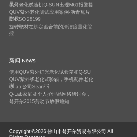
量？——
氙灯老化试验机Q-SUN出现M61报警提
QUV紫外老化测试应用案例-沥青瓦片
耐候
EN ISO 28199
旋转靶材在绑定贴合前的清洁度量化管
控
新闻 News
使用QUV紫外灯光老化试验箱和Q-SU
QUV紫外线老化试验箱，手机配件老化
测
Q-lab 公司Sean
Q-Lab家庭及个人护理品网络研讨会，
翁开尔2015劳动节放假通知
Copyright ©2026 佛山市翁开尔贸易有限公司 All