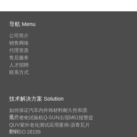
导航 Menu
公司简介
销售网络
代理资质
售后服务
人才招聘
联系方式
技术解决方案 Solution
如何保证汽车内外饰材料耐久性和质
量？——
氙灯老化试验机Q-SUN出现M61报警提
QUV紫外老化测试应用案例-沥青瓦片
耐候
EN ISO 28199