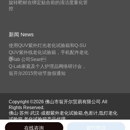
旋转靶材在绑定贴合前的清洁度量化管
控
新闻 News
使用QUV紫外灯光老化试验箱和Q-SU
QUV紫外线老化试验箱，手机配件老化
测
Q-lab 公司Sean
Q-Lab家庭及个人护理品网络研讨会，
翁开尔2015劳动节放假通知
Copyright ©2026 佛山市翁开尔贸易有限公司 All
Rights Reserved.
佛山·苏州·武汉·成都紫外老化试验箱,色差计,氙灯老化
试验箱,老化试验箱产品代理。
《工业和信息化部》备案号：
粤ICP备05045526号
在线咨询
拨打电话