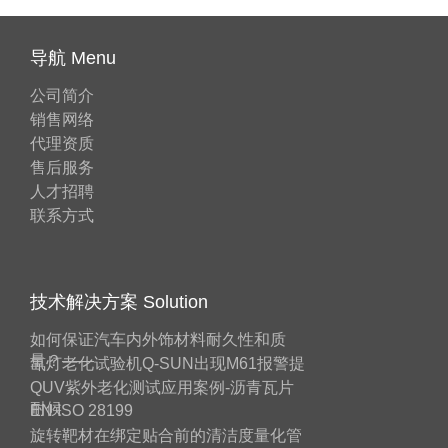
导航 Menu
公司简介
销售网络
代理资质
售后服务
人才招聘
联系方式
技术解决方案 Solution
如何保证汽车内外饰材料耐久性和质
量？——
氙灯老化试验机Q-SUN出现M61报警提
QUV紫外老化测试应用案例-沥青瓦片
耐候
EN ISO 28199
旋转靶材在绑定贴合前的清洁度量化管