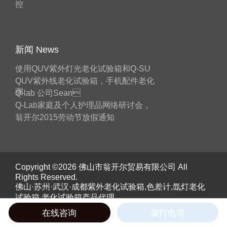
控
新闻 News
使用QUV紫外灯光老化试验箱和Q-SU
QUV紫外线老化试验箱，手机配件老化
测
Q-lab 公司Sean
Q-Lab家庭及个人护理品网络研讨会，
翁开尔2015劳动节放假通知
Copyright ©2026 佛山市翁开尔贸易有限公司 All
Rights Reserved.
佛山·苏州·武汉·成都紫外老化试验箱,色差计,氙灯老化
试验箱,老化试验箱产品代理。
《工业和信息化部》备案号：
粤ICP备05045526号
在线咨询
拨打电话
粤公网安备 44060402000055号