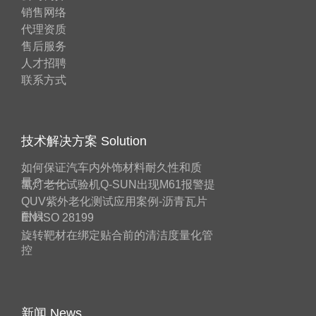
销售网络
代理资质
售后服务
人才招聘
联系方式
技术解决方案 Solution
如何保证汽车内外饰材料耐久性和质
量？——
氙灯老化试验机Q-SUN出现M61报警提
QUV紫外老化测试应用案例-沥青瓦片
耐候
EN ISO 28199
旋转靶材在绑定贴合前的清洁度量化管
控
新闻 News