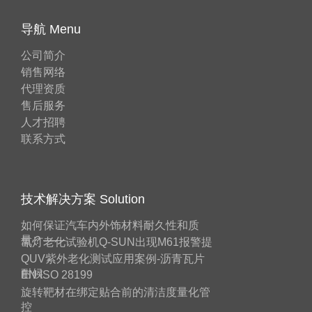
导航 Menu
公司简介
销售网络
代理资质
售后服务
人才招聘
联系方式
技术解决方案 Solution
如何保证汽车内外饰材料耐久性和质
量？——
氙灯老化试验机Q-SUN出现M61报警提
QUV紫外老化测试应用案例-沥青瓦片
耐候
EN ISO 28199
旋转靶材在绑定贴合前的清洁度量化管
控