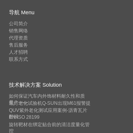
导航 Menu
公司简介
销售网络
代理资质
售后服务
人才招聘
联系方式
技术解决方案 Solution
如何保证汽车内外饰材料耐久性和质
量？——
氙灯老化试验机Q-SUN出现M61报警提
QUV紫外老化测试应用案例-沥青瓦片
耐候
EN ISO 28199
旋转靶材在绑定贴合前的清洁度量化管
控