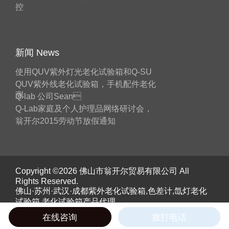
控
新闻 News
使用QUV紫外灯光老化试验箱和Q-SU
QUV紫外线老化试验箱，手机配件老化
测
Q-lab 公司Sean
Q-Lab家庭及个人护理品网络研讨会，
翁开尔2015劳动节放假通知
Copyright ©2026 佛山市翁开尔贸易有限公司 All
Rights Reserved.
佛山·苏州·武汉·成都紫外老化试验箱,色差计,氙灯老化
试验箱,老化试验箱产品代理。
《工业和信息化部》备案号：
粤ICP备05045526号
在线咨询
拨打电话
粤公网安备 44060402000055号