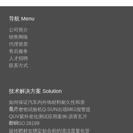
导航 Menu
公司简介
销售网络
代理资质
售后服务
人才招聘
联系方式
技术解决方案 Solution
如何保证汽车内外饰材料耐久性和质
量？——
氙灯老化试验机Q-SUN出现M61报警提
QUV紫外老化测试应用案例-沥青瓦片
耐候
EN ISO 28199
旋转靶材在绑定贴合前的清洁度量化管