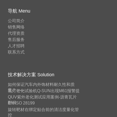
导航 Menu
公司简介
销售网络
代理资质
售后服务
人才招聘
联系方式
技术解决方案 Solution
如何保证汽车内外饰材料耐久性和质
量？——
氙灯老化试验机Q-SUN出现M61报警提
QUV紫外老化测试应用案例-沥青瓦片
耐候
EN ISO 28199
旋转靶材在绑定贴合前的清洁度量化管
控