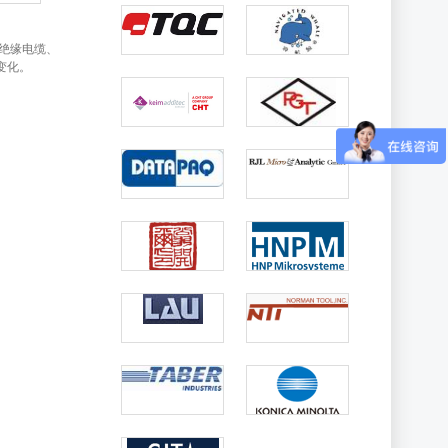
试绝缘电缆、
变化。