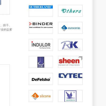
在雾、烘干、
行业的盐雾