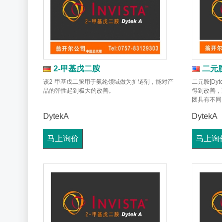
2-甲基戊二胺
二元
该2-甲基戊二胺用于氨纶领域做为扩链剂，能对产
二元胺[Dy
品的弹性起到极大的改善。
得到改善，
团具有不同
DytekA
DytekA
马上询价
马上询