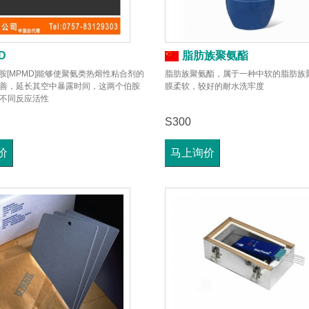
D
脂肪族聚氨酯
二胺[MPMD]能够使聚氨类热熔性粘合剂的
脂肪族聚氨酯，属于一种中软的脂肪族
善，延长其空中暴露时间，这两个伯胺
膜柔软，较好的耐水洗牢度
不同反应活性
S300
价
马上询价