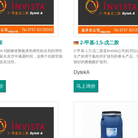
胺
2-甲基-1,5-戊二胺
tek A]能够使聚氨类热熔性粘合剂的弹性
2-甲基-1,5-戊二胺是Invista公司[杜
延长其空中暴露时间，这两个伯胺官能
生产的用于氨纶作扩链剂的拳头产品，
反应活性。
较好的聚氨酯扩链剂。
DytekA
价
马上询价