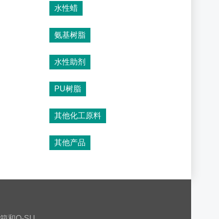
水性蜡
氨基树脂
水性助剂
PU树脂
其他化工原料
其他产品
箱和Q-SU