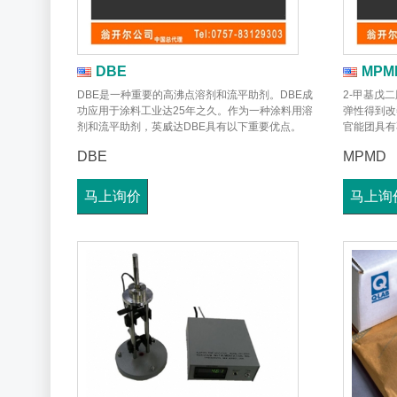
DBE
MPM
DBE是一种重要的高沸点溶剂和流平助剂。DBE成
2-甲基戊
功应用于涂料工业达25年之久。作为一种涂料用溶
弹性得到改
剂和流平助剂，英威达DBE具有以下重要优点。
官能团具有
DBE
MPMD
马上询价
马上询