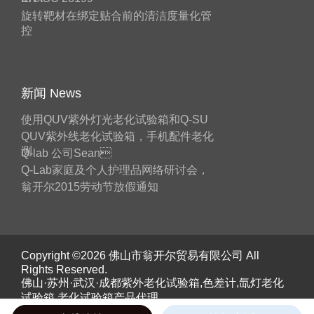
旋转靶材在绑定贴合前的清洁度量化管
控
新闻 News
使用QUV紫外灯光老化试验箱和Q-SU
QUV紫外线老化试验箱，手机配件老化
测
Q-lab 公司Sean
Q-Lab家庭及个人护理品网络研讨会，
翁开尔2015劳动节放假通知
Copyright ©2026 佛山市翁开尔贸易有限公司 All
Rights Reserved.
佛山·苏州·武汉·成都紫外老化试验箱,色差计,氙灯老化
试验箱,老化试验箱产品代理。
《工业和信息化部》备案号：
粤ICP备05045526号