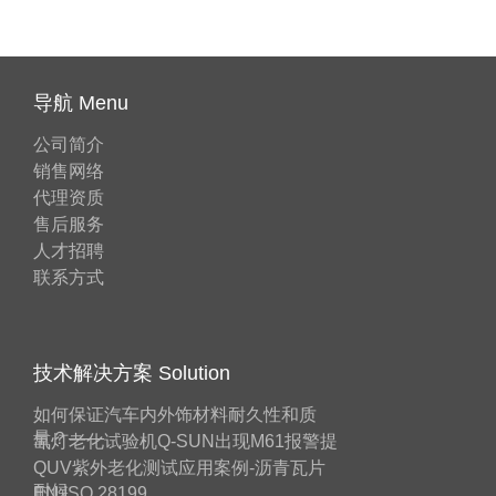
导航 Menu
公司简介
销售网络
代理资质
售后服务
人才招聘
联系方式
技术解决方案 Solution
如何保证汽车内外饰材料耐久性和质
量？——
氙灯老化试验机Q-SUN出现M61报警提
QUV紫外老化测试应用案例-沥青瓦片
耐候
EN ISO 28199