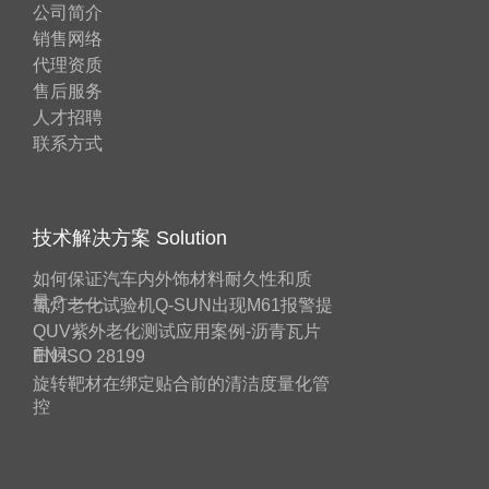
公司简介
销售网络
代理资质
售后服务
人才招聘
联系方式
技术解决方案 Solution
如何保证汽车内外饰材料耐久性和质
量？——
氙灯老化试验机Q-SUN出现M61报警提
QUV紫外老化测试应用案例-沥青瓦片
耐候
EN ISO 28199
旋转靶材在绑定贴合前的清洁度量化管
控