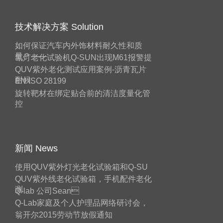
技术解决方案 Solution
如何保证汽车内外饰材料耐久性和质
量？——
氙灯老化试验机Q-SUN出现M61报警提
QUV紫外老化测试应用案例-沥青瓦片
耐候
EN ISO 28199
旋转靶材在绑定贴合前的清洁度量化管
控
新闻 News
使用QUV紫外灯光老化试验箱和Q-SU
QUV紫外线老化试验箱，手机配件老化
测
Q-lab 公司Sean
Q-Lab家庭及个人护理品网络研讨会，
翁开尔2015劳动节放假通知