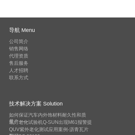
导航 Menu
公司简介
销售网络
代理资质
售后服务
人才招聘
联系方式
技术解决方案 Solution
如何保证汽车内外饰材料耐久性和质
量？——
氙灯老化试验机Q-SUN出现M61报警提
QUV紫外老化测试应用案例-沥青瓦片