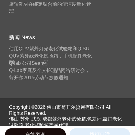
旋转靶材在绑定贴合前的清洁度量化管
控
新闻 News
使用QUV紫外灯光老化试验箱和Q-SU
QUV紫外线老化试验箱，手机配件老化
测
Q-lab 公司Sean
Q-Lab家庭及个人护理品网络研讨会，
翁开尔2015劳动节放假通知
Copyright ©2026 佛山市翁开尔贸易有限公司 All
Rights Reserved.
佛山·苏州·武汉·成都紫外老化试验箱,色差计,氙灯老化
试验箱,老化试验箱产品代理。
《工业和信息化部》备案号：
粤ICP备05045526号
在线咨询
拨打电话