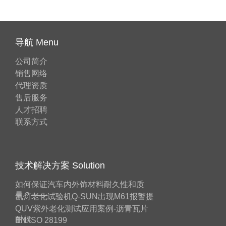
导航 Menu
公司简介
销售网络
代理资质
售后服务
人才招聘
联系方式
技术解决方案 Solution
如何保证汽车内外饰材料耐久性和质
量？——
氙灯老化试验机Q-SUN出现M61报警提
QUV紫外老化测试应用案例-沥青瓦片
耐候
EN ISO 28199