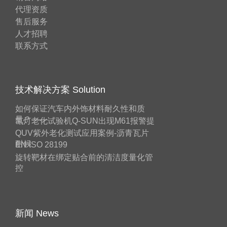
代理资质
售后服务
人才招聘
联系方式
技术解决方案 Solution
如何保证汽车内外饰材料耐久性和质
量？——
氙灯老化试验机Q-SUN出现M61报警提
QUV紫外老化测试应用案例-沥青瓦片
耐候
EN ISO 28199
旋转靶材在绑定贴合前的清洁度量化管
控
新闻 News