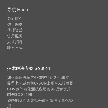
导航 Menu
公司简介
销售网络
代理资质
售后服务
人才招聘
联系方式
技术解决方案 Solution
如何保证汽车内外饰材料耐久性和质
量？——
氙灯老化试验机Q-SUN出现M61报警提
QUV紫外老化测试应用案例-沥青瓦片
耐候
EN ISO 28199
旋转靶材在绑定贴合前的清洁度量化管
控