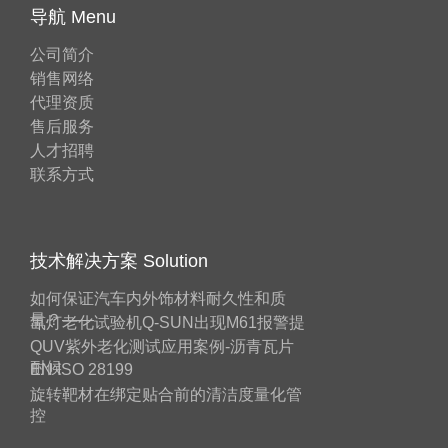
导航 Menu
公司简介
销售网络
代理资质
售后服务
人才招聘
联系方式
技术解决方案 Solution
如何保证汽车内外饰材料耐久性和质
量？——
氙灯老化试验机Q-SUN出现M61报警提
QUV紫外老化测试应用案例-沥青瓦片
耐候
EN ISO 28199
旋转靶材在绑定贴合前的清洁度量化管
控