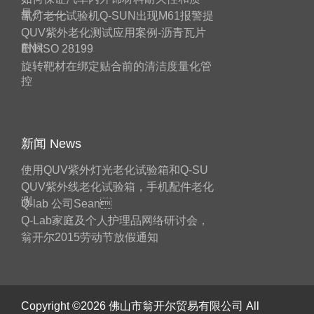
量？——
氙灯老化试验机Q-SUN出现M61报警提
QUV紫外老化测试应用案例-沥青瓦片
耐候
EN ISO 28199
旋转靶材在绑定贴合前的清洁度量化管
控
新闻 News
使用QUV紫外灯光老化试验箱和Q-SU
QUV紫外线老化试验箱，手机配件老化
测
Q-lab 公司Sean
Q-Lab家庭及个人护理品网络研讨会，
翁开尔2015劳动节放假通知
Copyright ©2026 佛山市翁开尔贸易有限公司 All