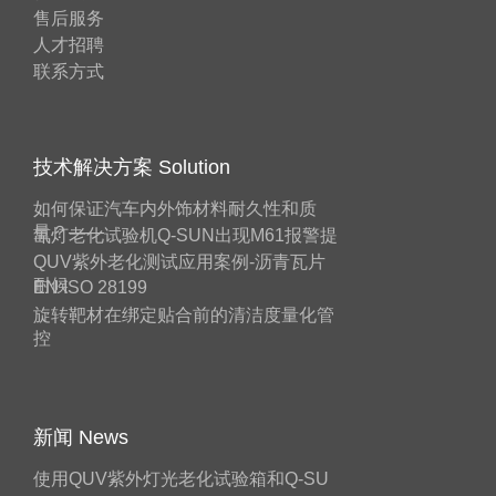
售后服务
人才招聘
联系方式
技术解决方案 Solution
如何保证汽车内外饰材料耐久性和质
量？——
氙灯老化试验机Q-SUN出现M61报警提
QUV紫外老化测试应用案例-沥青瓦片
耐候
EN ISO 28199
旋转靶材在绑定贴合前的清洁度量化管
控
新闻 News
使用QUV紫外灯光老化试验箱和Q-SU