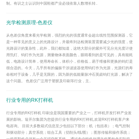
制。有识之士认识到中国鞋都产业必须依靠人数增长转..
光学检测原理-色差仪
从色差仪角度来看光学检测，强烈的光的强度通常会超出线性范围探测器，它
是一种常见的意义上的光路设计，并最终到达检测装置需要减少光的强度，使
光路设计的复杂性，此外，我们都知道，这绝大部分的紫外可见分光光度计使
用氘灯、钨灯作为光源，测量物体表面颜色，眼睛看到的是可见的，具有能耗
低，电路设计简单，使用寿命长，体积小，价格低，易于维修和更换的钨灯是
很合适的。今天，几乎所有的偏振干涉滤波器使用钨灯作为光源，光源灯的寿
命相对于设备，几乎是无限的，因为新的低能量脉冲石英卤钨灯光源，解决了
这个问题。 色差仪广泛用于塑胶及印刷等行业，主..
行业专用的RK打样机
行业专用的RK打样机 印刷业是我国重要的产业之一，打样机开发打样产业发
展的影响。翁开尔集团为您提供行业专用的RK打样机,欢迎RK打样机客户来
电咨询。 目前大多数箱式信息至少包括以下部分：机（包括表）；电气控制
和驱动部分；真空系统；组合工具（切削头/线/图）；图形传输和操作系统；