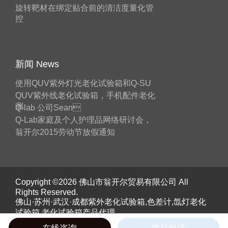
旋转靶材在绑定贴合前的清洁度量化管
控
新闻 News
使用QUV紫外灯光老化试验箱和Q-SU
QUV紫外线老化试验箱，手机配件老化
测
Q-lab 公司Sean
Q-Lab家庭及个人护理品网络研讨会，
翁开尔2015劳动节放假通知
Copyright ©2026 佛山市翁开尔贸易有限公司 All
Rights Reserved.
佛山·苏州·武汉·成都紫外老化试验箱,色差计,氙灯老化
试验箱,老化试验箱产品代理。
《工业和信息化部》备案号：
粤ICP备05045526号
在线咨询
拨打电话