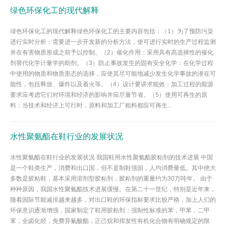
绿色环保化工的现代解释
绿色环保化工的现代解释绿色环保化工的主要内容包括：（1）为了预防污染
进行实时分析：需要进一步开发新的分析方法，使可进行实时的生产过程监测
并在有害物质形成之前予以控制。（2）催化作用：采用具有高选择性的催化
剂替代化学计量学的助剂。（3）防止事故发生的固有安全化学：在化学过程
中使用的物质和物质形态的选择，应使其尽可能地减少发生化学事故的潜在可
能性，包括释放、爆炸以及着火等。（4）设计要讲求能效：加工过程的能源
要求应考虑它们对环境和经济的影响并应尽量节省。（5）使用可再生的原
料：当技术和经济上可行时，原料和加工厂粗料都应可再生..
水性聚氨酯在鞋行业的发展状况
水性聚氨酯在鞋行业的发展状况 我国鞋用水性聚氨酯胶粘剂的技术进展 中国
是一个鞋类生产，消费和出口国，但不是制鞋强国，人均消费量低。其中绝大
多数是胶粘鞋，基本采用溶剂型胶粘剂，胶粘剂的重量约为30万吨年。 由于
种种原因，我国水性聚氨酯技术进展缓慢。在第二十一世纪，特别是近年来，
随着国际节能减排越来越多，对出口鞋的环保指标要求比较严格，加上人们的
环保意识逐渐增强，国家制定了鞋用胶粘剂：强制性标准的苯，甲苯，二甲
苯，全卤化烃，免费异氰酸酯，正己烷和挥发性有机化合物有明确规定的限