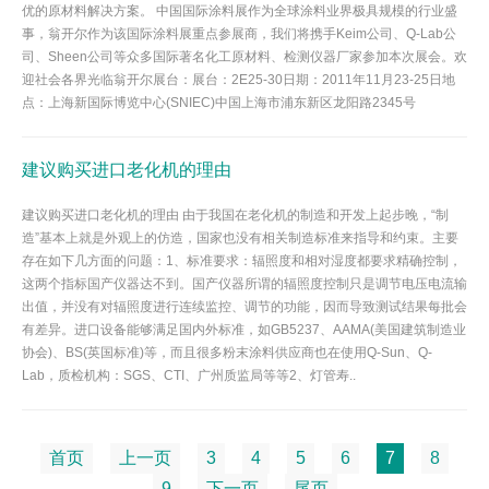
优的原材料解决方案。 中国国际涂料展作为全球涂料业界极具规模的行业盛
事，翁开尔作为该国际涂料展重点参展商，我们将携手Keim公司、Q-Lab公
司、Sheen公司等众多国际著名化工原材料、检测仪器厂家参加本次展会。欢
迎社会各界光临翁开尔展台：展台：2E25-30日期：2011年11月23-25日地
点：上海新国际博览中心(SNIEC)中国上海市浦东新区龙阳路2345号
建议购买进口老化机的理由
建议购买进口老化机的理由 由于我国在老化机的制造和开发上起步晚，“制
造”基本上就是外观上的仿造，国家也没有相关制造标准来指导和约束。主要
存在如下几方面的问题：1、标准要求：辐照度和相对湿度都要求精确控制，
这两个指标国产仪器达不到。国产仪器所谓的辐照度控制只是调节电压电流输
出值，并没有对辐照度进行连续监控、调节的功能，因而导致测试结果每批会
有差异。进口设备能够满足国内外标准，如GB5237、AAMA(美国建筑制造业
协会)、BS(英国标准)等，而且很多粉末涂料供应商也在使用Q-Sun、Q-
Lab，质检机构：SGS、CTI、广州质监局等等2、灯管寿..
首页
上一页
3
4
5
6
7
8
9
下一页
尾页