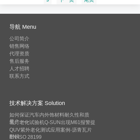
导航 Menu
公司简介
销售网络
代理资质
售后服务
人才招聘
联系方式
技术解决方案 Solution
如何保证汽车内外饰材料耐久性和质
量？——
氙灯老化试验机Q-SUN出现M61报警提
QUV紫外老化测试应用案例-沥青瓦片
耐候
EN ISO 28199