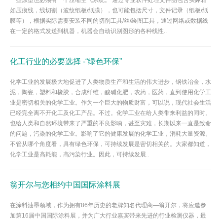
一些原型也必须有一个压缩空气系统。 通过专业软件处理文件图包含实际箱
如压痕线，线切割（波纹纸板/纸膜），也可能包括尺寸，文件记录（纸板/纸
膜等），根据实际需要安装不同的切削工具/丝/绘图工具，通过网络或数据线
在一定的格式发送到机器，机器会自动识别图形的各种线性..
化工行业的必要选择 -“绿色环保”
化学工业的发展极大地促进了人类物质生产和生活的伟大进步，钢铁冶金，水
泥，陶瓷，塑料和橡胶，合成纤维，酸碱化肥，农药，医药，直到使用化学工
业是密切相关的化学工业。作为一个巨大的物质财富，可以说，现代社会生活
已经完全离不开化工及化工产品。不过。化学工业在给人类带来利益的同时。
也给人类和自然环境带来了严重的不良影响，甚至灾难，长期以来一直是致命
的问题，污染的化学工业。影响了它的健康发展的化学工业，消耗大量资源。
不管从哪个角度看，具有绿色环保，可持续发展是密切相关的。大家都知道，
化学工业是高耗能，高污染行业。因此，可持续发展..
翁开尔与您相约中国国际涂料展
在涂料油墨领域，作为拥有86年历史的老牌知名代理商—翁开尔，将应邀参
加第16届中国国际涂料展，并为广大行业嘉宾带来先进的行业检测仪器，最