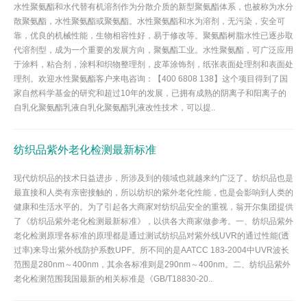
水性聚氨酯和水代替有机溶剂作为分散介质的新型聚氨酯体系，也被称为水分
散聚氨酯，水性聚氨酯或聚氨酯。水性聚氨酯和水为溶剂，无污染，安全可
靠，优良的机械性能，生物相容性好，易于修改等。聚氨酯树脂水性已逐步取
代溶剂型，成为一个重要的发展方向，聚氨酯工业。水性聚氨酯，可广泛应用
于涂料，粘合剂，涂料和织物整理剂，皮革涂饰剂，纸张表面处理剂和表面处
理剂。欢迎水性聚氨酯客户来电咨询：【400 6808 138】这个项目得到了国
家自然科学基金的研究和超过10年的发展，已拥有成熟的阴离子和阳离子的
自乳化聚氨酯乳液自乳化聚氨酯乳液改性技术，可以提..
纺织品紫外老化检测最新标准
现代纺织品的技术日益进步，所涉及到的领域也就越来约广泛了。纺织品也是
最直接和人类有亲密接触的，所以纺织的紫外老化性能，也是会影响到人类的
健康和生活水平的。为了引起各大商家对纺织品安全的重视，翁开尔集团提供
了《纺织品紫外老化检测最新标准》，以供各大商家做参考。一、纺织品紫外
老化检测原理各标准的原理都是通过测试纺织品对紫外线UVR的通过性能(透
过率)来导出紫外线防护系数UPF。所不同的是AATCC 183-2004中UVR波长
范围是280nm～400nm，其余各标准则是290nm～400nm。二、纺织品紫外
老化检测范围我国最新的相关标准是《GB/T18830-20..