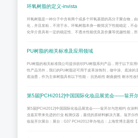
环氧树脂的定义-invista
环氧树脂是一种分子中含有两个或多个环氧基团的高分子聚合物，由
化，并且发粘，不溶于水。环氧树脂本身一般情况下性能稳定，不会
化学介质具有一定的稳定性、不透水性能优良及价廉等优越性能，所
PU树脂的相关标准及应用领域
PU树脂的相关标准我公司提供纺织PU树脂系列产品，用于以下应用领
性产品另外，我们的PU树脂还可用于皮革涂饰剂，做中涂、底涂的主体
底油墨，作为主体树脂具有以下性能： 抗热粘性 耐曲挠性 耐水性改性聚
第5届[PCHi2012]中国国际化妆品展览会——翁
第5届[PCHi2012]中国国际化妆品展览会——翁开尔与您相约 
业嘉宾带来先进的行业 检测仪器，最优的原材料解决方案。翁开尔作为
临翁开尔展台：展台：G37 PCHi2012举办地点：上海世博主题馆【三号