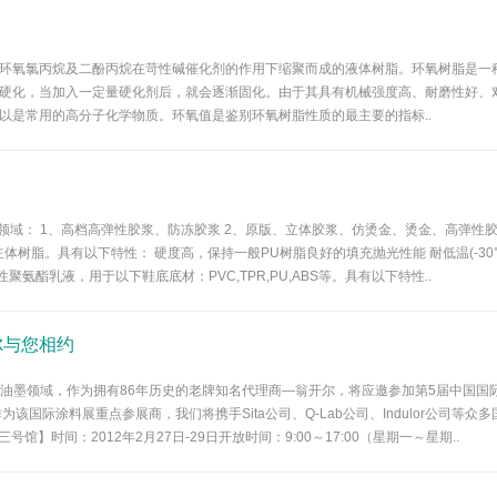
环氧氯丙烷及二酚丙烷在苛性碱催化剂的作用下缩聚而成的液体树脂。环氧树脂是一
硬化，当加入一定量硬化剂后，就会逐渐固化。由于其具有机械强度高、耐磨性好、对
以是常用的高分子化学物质。环氧值是鉴别环氧树脂性质的最主要的指标..
域： 1、高档高弹性胶浆、防冻胶浆 2、原版、立体胶浆、仿烫金、烫金、高弹性胶浆
树脂。具有以下特性： 硬度高，保持一般PU树脂良好的填充抛光性能 耐低温(-30℃
氨酯乳液，用于以下鞋底底材：PVC,TPR,PU,ABS等。具有以下特性..
开尔与您相约
在涂料油墨领域，作为拥有86年历史的老牌知名代理商—翁开尔，将应邀参加第5届中国国际
该国际涂料展重点参展商，我们将携手Sita公司、Q-Lab公司、Indulor公司
馆】时间：2012年2月27日-29日开放时间：9:00～17:00（星期一～星期..