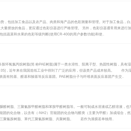
趋势，包括加工食品以及农产品、肉类和海产品的色彩测量和管理。对于加工食品，
上大量摆放的食品，更应通过色彩仪器进行严格管理。 另外，色彩仪器通常用来进行
蔬菜和水果的色彩等级判断(使用CR-400的用户参数功能)和使..
胺环氧氯丙烷树脂(简 称PAE树脂)属于一类水溶性、阳离子型、热固性树脂，具有
32~35]，近年来在我国造纸工业中得到了广泛的应用，但该类产品成本较高。 
表面有羟基、醛基和羧基等反应基团。PAE树脂分子与纤维表面反应基团产生交..
脲醛树脂、三聚氰胺甲醛树脂和苯胺甲醛树脂等。一般可制成水溶液或乙醇溶液，也
料用氨基树脂是一种多官能团的化合物，以含有（-NH2）官能团的化合物与醛类（主要为甲醛）加成
三聚氰胺树脂、苯代三聚氰胺树脂、共聚树脂。 若作为漆膜若单独用..