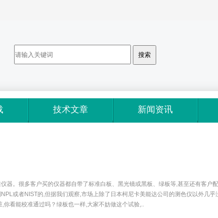
载
技术文章
新闻资讯
仪器。很多客户买的仪器都自带了标准白板、黑光镜或黑板、绿板等,甚至还有客户配备
PL或者NIST的,但据我们观察,市场上除了日本柯尼卡美能达公司的测色仪以外几
,你看能校准通过吗？绿板也一样,大家不妨做这个试验,..