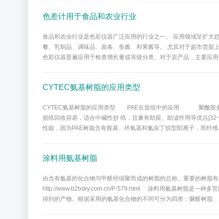
色差计用于食品和农业行业
食品和农业行业是色彩仪器广泛应用的行业之一。 应用领域呈扩大
餐、乳制品、调味品、面条、鱼酱、和果酱等。 尤其对于超市货架
色彩仪器普遍应用于检查增长量或等级分类。对于农产品，主要应用包括
CYTEC氨基树脂的应用类型
CYTEC氨基树脂的应用类型 PAE在造纸中的应用 聚酰胺多
损纸回收容易，适合中碱性抄 纸，且兼有助留、助滤作用等优点[
性能，因为PAE树脂含有胺基、环氧基和氮杂丁烷型阳离子，而纤维
涂料用氨基树脂
由含有氨基的化合物与甲醛经缩聚而成的树脂的总称。重要的树脂有
http://www.b2bsky.com.cn/P-579.html 涂
得到的产物。根据采用的氨基化合物的不同可分为四类：脲醛树脂、