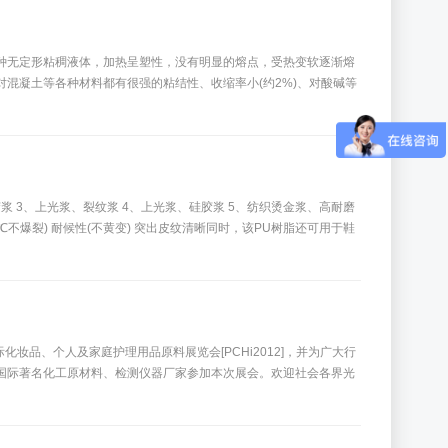
种无定形粘稠液体，加热呈塑性，没有明显的熔点，受热变软逐渐熔
混凝土等各种材料都有很强的粘结性、收缩率小(约2%)、对酸碱等
 3、上光浆、裂纹浆 4、上光浆、硅胶浆 5、纺织烫金浆、高耐磨
不爆裂) 耐候性(不黄变) 突出皮纹清晰同时，该PU树脂还可用于鞋
化妆品、个人及家庭护理用品原料展览会[PCHi2012]，并为广大行
等众多国际著名化工原材料、检测仪器厂家参加本次展会。欢迎社会各界光