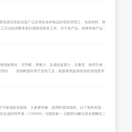
白度色度仪色彩仪器广泛应用在各种食品的色彩管理上，包括饮料、快
加工方法的消费者喜好调查或研发工作。对于农产品、肉类和海产品，
湿增强效果好，无甲醛，用量少，且成纸返黄少，无毒害，使用方便，
作为湿强剂 湿强树脂应用于造纸工业，能显著地提高纸张的湿强度等
可干燥成粉末固体。大多硬而脆，使用时需加填料。以下资料来源：
缩合，然后生成的羟甲基（-CH20H）与脂肪族一 元醇部分醚化或全部醚化二