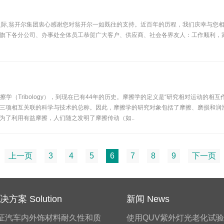
年来临之际,翁开尔集团衷心感谢您对翁开尔一如既往的支持。近百年的历程，我们庆幸
旗下各分公司、办事处全体员工恭贺广大客户、供应商、社会各界友人：工作顺利，
擦学（Tribology），到现在已有44年的历史。摩擦学的定义是“研究相对运动的
润滑”这三项相互关联的科学与技术的总称。因此，摩擦学的研究对象包括了摩擦、磨损和
为了利用有益摩擦，人们随之发明了摩擦传动（如..
上一页
3
4
5
6
7
8
9
下一页
方案 Solution
新闻 News
证汽车内外饰材料耐久性和质
使用QUV紫外灯光老化试验