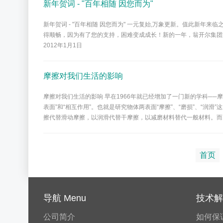
新年贺词 - "百年相随 因您而为"
新年贺词 - "百年相随 因您而为" 一元复始,万象更新。值此新
得顺畅，因为有了您的支持，困难变成成长！新的一年，翁开尔集团
2012年1月1日
摩擦对我们生活的影响
摩擦对我们生活的影响 早在1966年就已经增加了一门新的学科──摩
表面”和“相互作用”。也就是研究物体两表面“摩擦”、“磨损”、“
擦代替滑动摩擦，以润滑代替干摩擦，以减磨材料替代一般材料。而
首页
导航 Menu
技术解决
公司简介
如何保