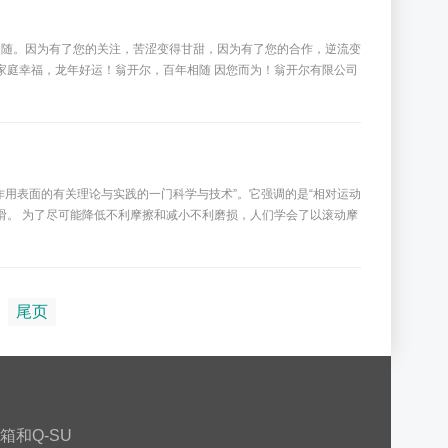
与您相随。因为有了您的关注，苦涩变得甘甜，因为有了您的合作，逆流变
家庭幸福，龙年好运！翁开尔，百年相随 因您而为！翁开尔有限公司
相互作用表面的有关理论与实践的一门科学与技术”。它强调的是“相对运动
润滑。 为了尽可能降低不利摩擦和减小不利磨损，人们学会了以滚动摩
尾页
箱和Q-SU