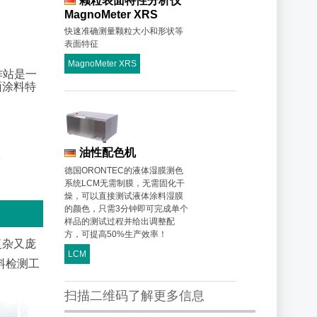
颗粒表面特性分析仪
MagnoMeter XRS
快速准确测量颗粒大小和形状等
表面特征
MagnoMeter XRS
作站是一
面涂料特
油性配色机
德国ORONTEC的液体湿膜测色
系统LCM无需制膜，无需固化干
燥，可以直接测试液体涂料湿膜
的颜色，只需3分钟即可完成单个
样品的测试过程并给出调整配
方，可提高50%生产效率！
复杂又庞
LCM
料检测工
扫描二维码了解更多信息