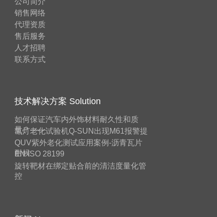
公司简介
销售网络
代理资质
售后服务
人才招聘
联系方式
技术解决方案 Solution
如何保证汽车内外饰材料耐久性和质
量？——
氙灯老化试验机Q-SUN出现M61报警提
QUV紫外老化测试应用案例-沥青瓦片
耐候
EN ISO 28199
旋转靶材在绑定贴合前的清洁度量化管
控