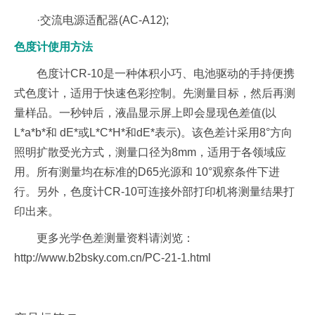
·交流电源适配器(AC-A12);
色度计使用方法
色度计CR-10是一种体积小巧、电池驱动的手持便携
式色度计，适用于快速色彩控制。先测量目标，然后再测
量样品。一秒钟后，液晶显示屏上即会显现色差值(以
L*a*b*和 dE*或L*C*H*和dE*表示)。该色差计采用8°方向
照明扩散受光方式，测量口径为8mm，适用于各领域应
用。所有测量均在标准的D65光源和 10°观察条件下进
行。另外，色度计CR-10可连接外部打印机将测量结果打
印出来。
更多光学色差测量资料请浏览：
http://www.b2bsky.com.cn/PC-21-1.html