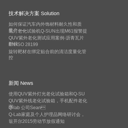
技术解决方案 Solution
如何保证汽车内外饰材料耐久性和质
量？——
氙灯老化试验机Q-SUN出现M61报警提
QUV紫外老化测试应用案例-沥青瓦片
耐候
EN ISO 28199
旋转靶材在绑定贴合前的清洁度量化管
控
新闻 News
使用QUV紫外灯光老化试验箱和Q-SU
QUV紫外线老化试验箱，手机配件老化
测
Q-lab 公司Sean
Q-Lab家庭及个人护理品网络研讨会，
翁开尔2015劳动节放假通知