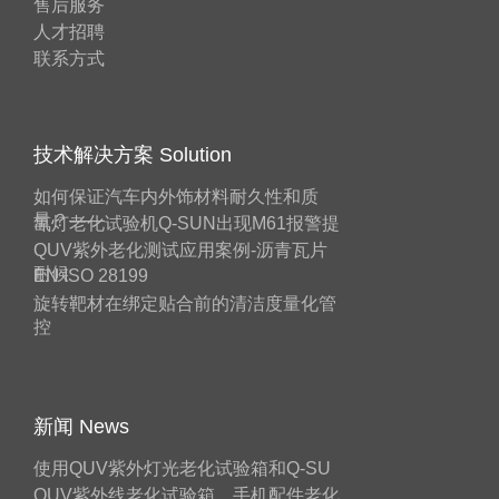
售后服务
人才招聘
联系方式
技术解决方案 Solution
如何保证汽车内外饰材料耐久性和质
量？——
氙灯老化试验机Q-SUN出现M61报警提
QUV紫外老化测试应用案例-沥青瓦片
耐候
EN ISO 28199
旋转靶材在绑定贴合前的清洁度量化管
控
新闻 News
使用QUV紫外灯光老化试验箱和Q-SU
QUV紫外线老化试验箱，手机配件老化